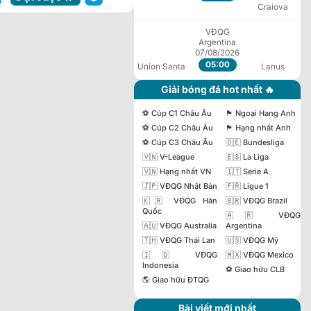
Craiova
VĐQG
Argentina
07/08/2026
05:00
Union Santa Fe
Lanus
Tài/Xỉu
Giải bóng đá hot nhất 🔥
Chủ
Tỷ lệ
Khách
⚽️ Cúp C1 Châu Âu
🏴󠁧󠁢󠁥󠁮󠁧󠁿 Ngoại Hạng Anh
⚽️ Cúp C2 Châu Âu
🏴󠁧󠁢󠁥󠁮󠁧󠁿 Hạng nhất Anh
⚽️ Cúp C3 Châu Âu
🇩🇪 Bundesliga
🇻🇳 V-League
🇪🇸 La Liga
🇻🇳 Hạng nhất VN
🇮🇹 Serie A
🇯🇵 VĐQG Nhật Bản
🇫🇷 Ligue 1
🇰🇷 VĐQG Hàn
🇧🇷 VĐQG Brazil
Quốc
🇦🇷 VĐQG
🇦🇺 VĐQG Australia
Argentina
🇹🇭 VĐQG Thái Lan
🇺🇸 VĐQG Mỹ
🇮🇩 VĐQG
🇲🇽 VĐQG Mexico
Indonesia
⚽️ Giao hữu CLB
🌎 Giao hữu ĐTQG
Bài viết mới nhất