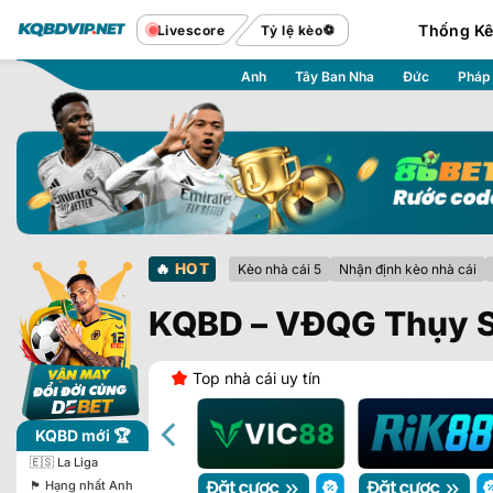
Bỏ
Thống Kê
Livescore
Tỷ lệ kèo
qua
nội
Anh
Tây Ban Nha
Đức
Pháp
dung
🔥
HOT
Kèo nhà cái 5
Nhận định kèo nhà cái
KQBD – VĐQG Thụy 
Top nhà cái uy tín
KQBD mới 🏆
🇪🇸 La Liga
🏴󠁧󠁢󠁥󠁮󠁧󠁿 Hạng nhất Anh