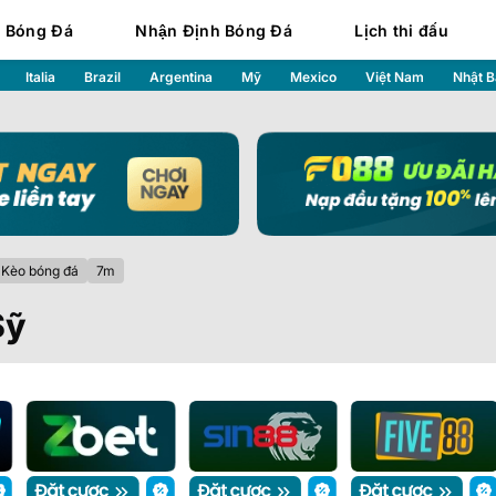
 Bóng Đá
Nhận Định Bóng Đá
Lịch thi đấu
Italia
Brazil
Argentina
Mỹ
Mexico
Việt Nam
Nhật B
Kèo bóng đá
7m
Sỹ