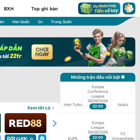
BXH
Top ghi bàn
ản
Hàn Quốc
Úc
Trung Quốc
Những trận đấu nổi bật ⚽️
Europa
Conference
League
06/08/2026
Inter Turku
Vaduz
22:00
Xem tất cả
Europa
League
06/08/2026
CS
22:00
KuPS
Universitatea