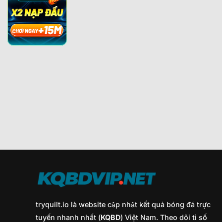
tryquilt.io là website cập nhật kết quả bóng đá trực
tuyến nhanh nhất (
KQBD
) Việt Nam. Theo dõi tỉ số