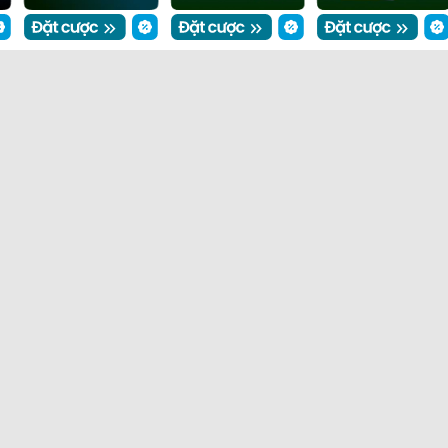
Theo Giải Đấu
Vin88
HDP
ỉ số
Đội khách
Chủ
Tỷ lệ
Khách
Không có dữ liệu vui lòng chọn bộ lọc khác