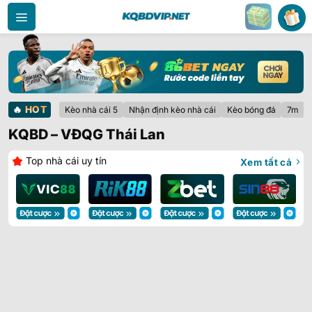
Bỏ
qua
nội
dung
🔥
HOT
Kèo nhà cái 5
Nhận định kèo nhà cái
Kèo bóng đá
7m
KQBD – VĐQG Thái Lan
Top nhà cái uy tín
Xem tất cả
Vin88
Không có dữ liệu vui lòng chọn bộ lọc khác