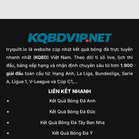
tryquilt.io là website cập nhật kết quả bóng đá trực tuyến
nhanh nhất (
KQBD
) Việt Nam. Theo dõi tỉ số live, lịch thi
đấu, bảng xếp hạng và nhận định chuyên sâu từ hơn
1.900
giải đấu
toàn cầu từ: Hạng Anh, La Liga, Bundesliga, Serie
A, Ligue 1, V-League và Cúp C1,...
LIÊN KẾT NHANH
Kết Quả Bóng Đá Anh
Kết Quả Bóng Đá Đức
Kết Quả Bóng Đá Tây Ban Nha
Kết Quả Bóng Đá Ý