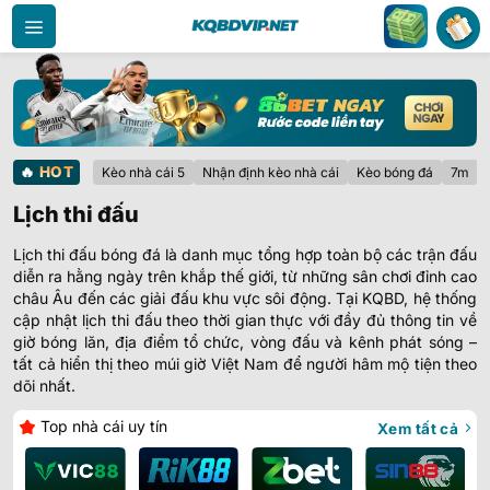
Bỏ
qua
nội
dung
🔥
HOT
Kèo nhà cái 5
Nhận định kèo nhà cái
Kèo bóng đá
7m
Lịch thi đấu
Lịch thi đấu bóng đá là danh mục tổng hợp toàn bộ các trận đấu
diễn ra hằng ngày trên khắp thế giới, từ những sân chơi đỉnh cao
châu Âu đến các giải đấu khu vực sôi động. Tại
KQBD
, hệ thống
cập nhật lịch thi đấu theo thời gian thực với đầy đủ thông tin về
giờ bóng lăn, địa điểm tổ chức, vòng đấu và kênh phát sóng –
tất cả hiển thị theo múi giờ Việt Nam để người hâm mộ tiện theo
dõi nhất.
Top nhà cái uy tín
Xem tất cả