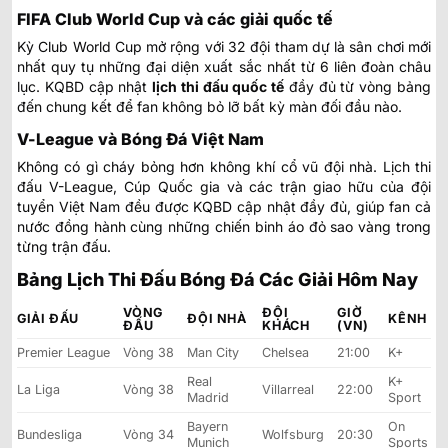
FIFA Club World Cup và các giải quốc tế
Kỳ Club World Cup mở rộng với 32 đội tham dự là sân chơi mới
nhất quy tụ những đại diện xuất sắc nhất từ 6 liên đoàn châu
lục. KQBD cập nhật
lịch thi đấu quốc tế
đầy đủ từ vòng bảng
đến chung kết để fan không bỏ lỡ bất kỳ màn đối đầu nào.
V-League và Bóng Đá Việt Nam
Không có gì cháy bỏng hơn không khí cổ vũ đội nhà. Lịch thi
đấu V-League, Cúp Quốc gia và các trận giao hữu của đội
tuyển Việt Nam đều được KQBD cập nhật đầy đủ, giúp fan cả
nước đồng hành cùng những chiến binh áo đỏ sao vàng trong
từng trận đấu.
Bảng Lịch Thi Đấu Bóng Đá Các Giải Hôm Nay
VÒNG
ĐỘI
GIỜ
GIẢI ĐẤU
ĐỘI NHÀ
KÊNH
ĐẤU
KHÁCH
(VN)
Premier League
Vòng 38
Man City
Chelsea
21:00
K+
Real
K+
La Liga
Vòng 38
Villarreal
22:00
Madrid
Sport
Bayern
On
Bundesliga
Vòng 34
Wolfsburg
20:30
Munich
Sports