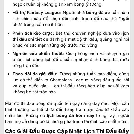
hoặc chuẩn bị không gian xem bóng lý tưởng
Hỗ trợ Fantasy League:
Người chơi
bóng đá ảo
cần nắm
lịch chính xác để chọn đội hình, tránh để cầu thủ “ngồi
chơi” trong tuần có ít trận
Phân tích kèo cược:
Bet thủ chuyên nghiệp dựa vào
lịch
thi đấu chi tiết
để đánh giá mật độ thi đấu, quãng nghỉ hồi
phục và sức mạnh từng đội trước mỗi vòng
Nghiên cứu chiến thuật:
Giới phóng viên và chuyên gia
phân tích dùng lịch để chuẩn bị
nhận định bóng đá
trước
từng trận đấu
Theo dõi đa giải đấu:
Trong những tuần cao điểm, cùng
lúc có thể diễn ra Champions League, vòng đấu quốc nội
và cúp quốc gia – lịch thi đấu tổng hợp giúp người xem
không bỏ sót trận nào
Mật độ thi đấu bóng đá quốc tế ngày càng dày đặc. Một tuần
bình thường có thể chứa đến hàng trăm trận đấu từ khắp các
châu lục. Không có
lịch bóng đá hôm nay
trong tay, người
hâm mộ dễ dàng bỏ lỡ những pha tranh tài đỉnh cao nhất mùa.
Các Giải Đấu Được Cập Nhật Lịch Thi Đấu Đầy