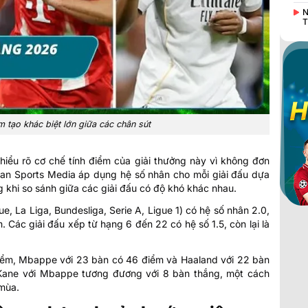
N
T
 tạo khác biệt lớn giữa các chân sút
hiểu rõ cơ chế tính điểm của giải thưởng này vì không đơn
an Sports Media áp dụng hệ số nhân cho mỗi giải đấu dựa
khi so sánh giữa các giải đấu có độ khó khác nhau.
e, La Liga, Bundesliga, Serie A, Ligue 1) có hệ số nhân 2.0,
. Các giải đấu xếp từ hạng 6 đến 22 có hệ số 1.5, còn lại là
iểm, Mbappe với 23 bàn có 46 điểm và Haaland với 22 bàn
Kane với Mbappe tương đương với 8 bàn thắng, một cách
 mùa.