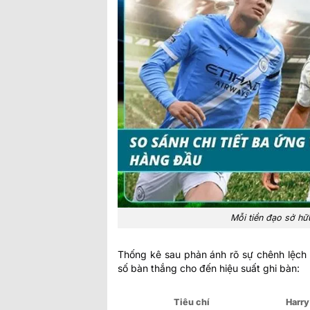
Mỗi tiền đạo sở hữ
Thống kê sau phản ánh rõ sự chênh lệch 
số bàn thắng cho đến hiệu suất ghi bàn:
Tiêu chí
Harry