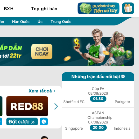
BXH
Top ghi bàn
ản
Hàn Quốc
Úc
Trung Quốc
Những trận đấu nổi bật ⚽️
Cúp FA
Xem tất cả
08/08/2026
01:30
Sheffield FC
Parkgate
ASEAN
Championship
07/08/2026
20:00
Singapore
Indonesia