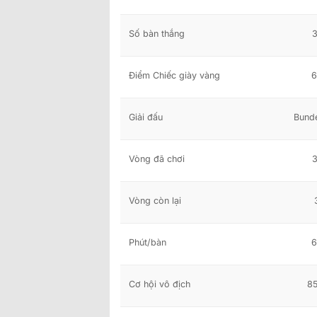
Số bàn thắng
3
Điểm Chiếc giày vàng
6
Giải đấu
Bunde
Vòng đã chơi
3
Vòng còn lại
Phút/bàn
6
Cơ hội vô địch
8