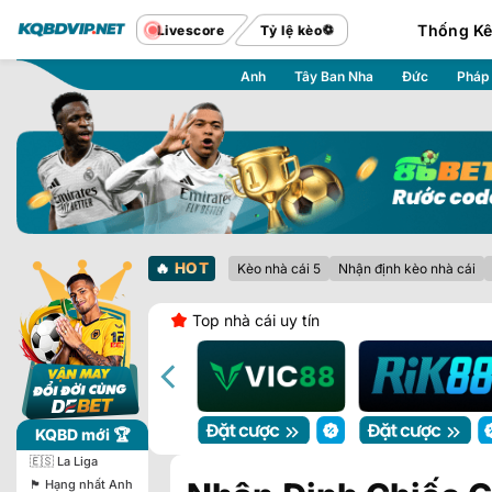
Bỏ
Thống Kê
Livescore
Tỷ lệ kèo
qua
nội
Anh
Tây Ban Nha
Đức
Pháp
dung
🔥
HOT
Kèo nhà cái 5
Nhận định kèo nhà cái
Top nhà cái uy tín
KQBD mới 🏆
🇪🇸 La Liga
🏴󠁧󠁢󠁥󠁮󠁧󠁿 Hạng nhất Anh