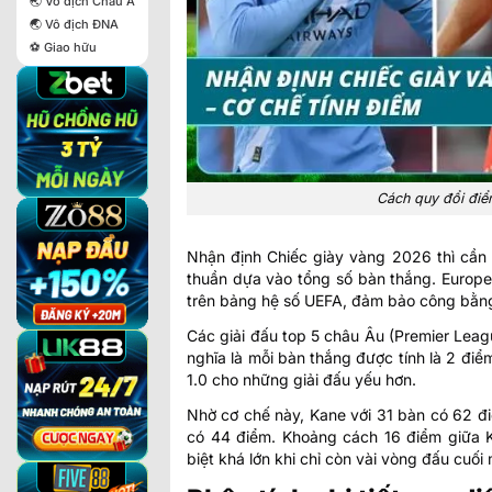
🌏️️ Vô địch Châu Á
🌏️️ Vô địch ĐNA
⚽️️️ Giao hữu
Cách quy đổi điểm
Nhận định Chiếc giày vàng 2026 thì cần 
thuần dựa vào tổng số bàn thắng. Europe
trên bảng hệ số UEFA, đảm bảo công bằng 
Các giải đấu top 5 châu Âu (Premier Leagu
nghĩa là mỗi bàn thắng được tính là 2 điểm
1.0 cho những giải đấu yếu hơn.
Nhờ cơ chế này, Kane với 31 bàn có 62 đ
có 44 điểm. Khoảng cách 16 điểm giữa 
biệt khá lớn khi chỉ còn vài vòng đấu cuối