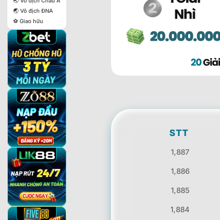
🌏️️ Vô địch Châu Á
🌏️️ Vô địch ĐNA
⚽️️️ Giao hữu
STT
1,887
1,886
1,885
1,884