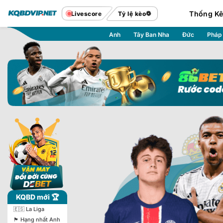
Bỏ
Thống Kê
Livescore
Tỷ lệ kèo
qua
nội
Anh
Tây Ban Nha
Đức
Pháp
dung
KQBD mới 🏆
🇪🇸 La Liga
🏴󠁧󠁢󠁥󠁮󠁧󠁿 Hạng nhất Anh