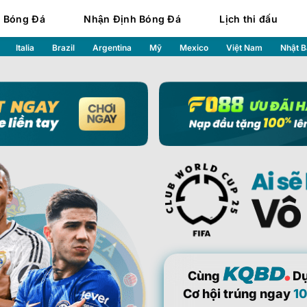
 Bóng Đá
Nhận Định Bóng Đá
Lịch thi đấu
Italia
Brazil
Argentina
Mỹ
Mexico
Việt Nam
Nhật B
Cùng
Dự
Cơ hội trúng ngay
10