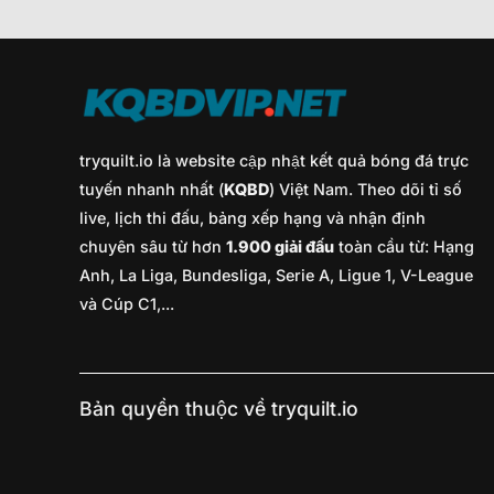
1,871
1,870
1,869
tryquilt.io là website cập nhật kết quả bóng đá trực
1,868
tuyến nhanh nhất (
KQBD
) Việt Nam. Theo dõi tỉ số
live, lịch thi đấu, bảng xếp hạng và nhận định
chuyên sâu từ hơn
1.900 giải đấu
toàn cầu từ: Hạng
Anh, La Liga, Bundesliga, Serie A, Ligue 1, V-League
và Cúp C1,...
Bản quyền thuộc về tryquilt.io