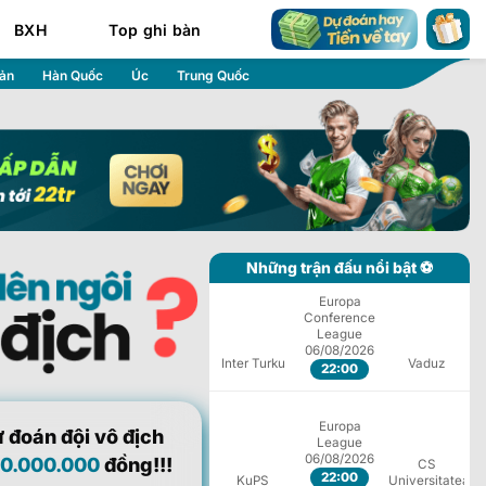
BXH
Top ghi bàn
ản
Hàn Quốc
Úc
Trung Quốc
Những trận đấu nổi bật ⚽️
Europa
Conference
League
06/08/2026
Inter Turku
Vaduz
22:00
Europa
 đoán đội vô địch
League
06/08/2026
0.000.000
đồng!!!
CS
22:00
KuPS
Universitatea