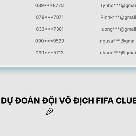
089***8778
Tynho***@gmai
078***7871
Rinhk***@gmai
033***7381
luong***@gmai
090***9529
ngusa***@gmai
090***5713
chauc***@gmai
094***0092
Nguye***@gmai
092***6448
Bonnh***@gmai
093***2230
Nguye***@gmai
: DỰ ĐOÁN ĐỘI VÔ ĐỊCH FIFA CL
097***3942
vhlin***@gmai
🎉
091***7120
dangk***@yaho
090***8419
minha***@gmai
033***0684
dahbn***@gmai